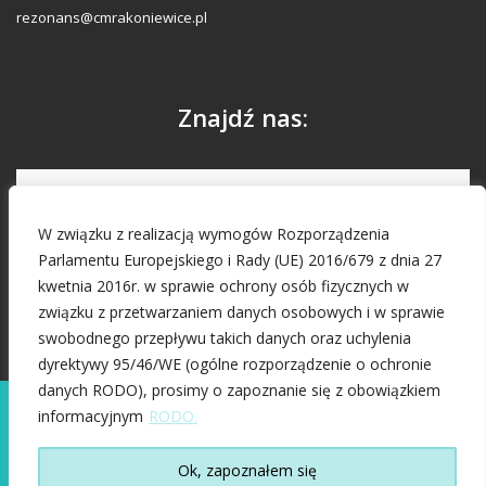
rezonans@cmrakoniewice.pl
Znajdź nas:
W związku z realizacją wymogów Rozporządzenia
Parlamentu Europejskiego i Rady (UE) 2016/679 z dnia 27
kwetnia 2016r. w sprawie ochrony osób fizycznych w
związku z przetwarzaniem danych osobowych i w sprawie
swobodnego przepływu takich danych oraz uchylenia
dyrektywy 95/46/WE (ogólne rozporządzenie o ochronie
danych RODO), prosimy o zapoznanie się z obowiązkiem
Ta strona korzysta z ciasteczek aby świadczyć usługi na
informacyjnym
RODO.
najwyższym poziomie. Dalsze korzystanie ze strony oznacza,
że zgadzasz się na ich użycie.
Ok, zapoznałem się
Greenview.org.pl – Twój partner w biznesie – Projektowanie stron
Zgoda